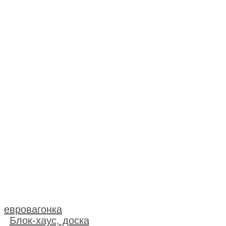
Евровагонка
Щитовая продукция
Погонажные изделия
(наличники, плинтуса,
уголок)
евровагонка
Блок-хаус, доска