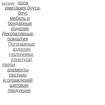
пола
каталог
Мебель и бондарные
имитация бруса,
изделия
брус
мебель и
бондарные
изделия
Декоративные
Декоративные
покрытия
покрытия
Погонажные
изделия
(наличники,
плинтуса)
Элементы лестниц
двери
и ограждений
элементы
лестниц
и ограждений
щитовая
продукция
Блок-хаус, доска пола,
имитация бруса, брус